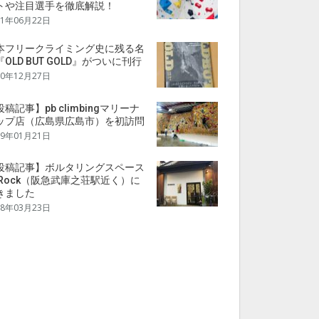
トや注目選手を徹底解説！
21年06月22日
本フリークライミング史に残る名
OLD BUT GOLD』がついに刊行
20年12月27日
稿記事】pb climbingマリーナ
ップ店（広島県広島市）を初訪問
19年01月21日
投稿記事】ボルタリングスペース
aRock（阪急武庫之荘駅近く）に
きました
18年03月23日