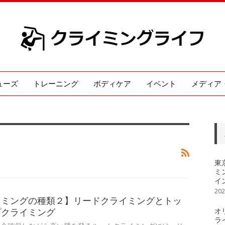
ューズ
トレーニング
ボディケア
イベント
メディア
東
ミ
イ
20
イミングの種類２】リードクライミングとトッ
オ
プクライミング
ラ