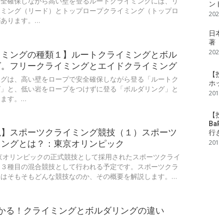
安全確保しながら高い壁を登るルートクライミングには、リ
ン
イミング（リード）とトップロープクライミング（トップロ
20
あります。…
日
著『
20
イミングの種類１】ルートクライミングとボル
グ。フリークライミングとエイドクライミング
【投
ングは、高い壁をロープで安全確保しながら登る「ルートク
ホ
グ」と、低い岩をロープをつけずに登る「ボルダリング」と
20
ます。…
【
B
説】スポーツクライミング競技（１）スポーツ
行
ミングとは？：東京オリンピック
20
東京オリンピックの正式競技として採用されたスポーツクライ
、３種目の混合競技として行われる予定です。スポーツクラ
とはそもそもどんな競技なのか、その概要を解説します。…
わかる！クライミングとボルダリングの違い