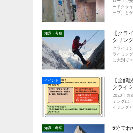
ロープで
ードクラ
ープ）とが
【クラ
知識・考察
ダリン
クライミ
ライミン
に大別でき
【全解
イベント
クライ
2020年
ミングは
イミング
5分で
知識・考察